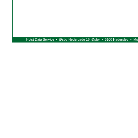
Holst Data Service • Øsby Nedergade 16, Øsby • 6100 Haderslev • Mob