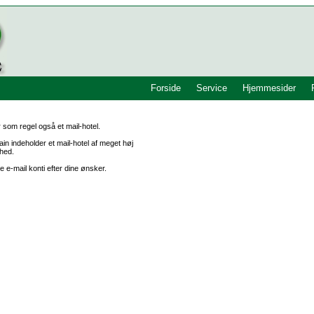
Forside
Service
Hjemmesider
 som regel også et mail-hotel.
n indeholder et mail-hotel af meget høj
rhed.
ne e-mail konti efter dine ønsker.