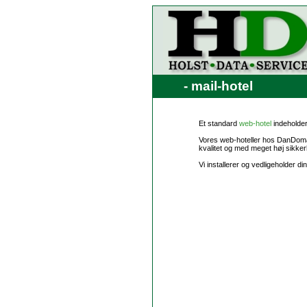
- mail-hotel
Et standard
web-hotel
indeholder
Vores web-hoteller hos DanDomai
kvalitet og med meget høj sikke
Vi installerer og vedligeholder di