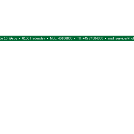
de 16, Øsby • 6100 Haderslev • Mob: 40186838 • Tlf: +45 74584838 • mail:
service@hol